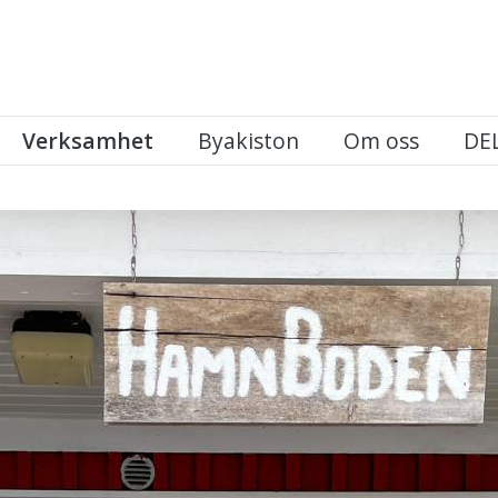
Verksamhet
Byakiston
Om oss
DE