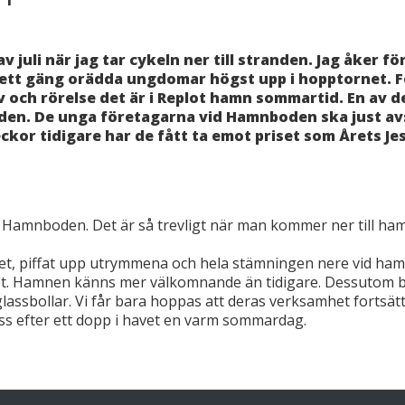
av juli när jag tar cykeln ner till stranden. Jag åker f
r ett gäng orädda ungdomar högst upp i hopptornet. F
 och rörelse det är i Replot hamn sommartid. En av de
oden. De unga företagarna vid Hamnboden ska just avs
or tidigare har de fått ta emot priset som Årets Jes
 Hamnboden. Det är så trevligt när man kommer ner till ham
ådet, piffat upp utrymmena och hela stämningen nere vid ham
et. Hamnen känns mer välkomnande än tidigare. Dessutom b
lassbollar. Vi får bara hoppas att deras verksamhet fortsät
lass efter ett dopp i havet en varm sommardag.