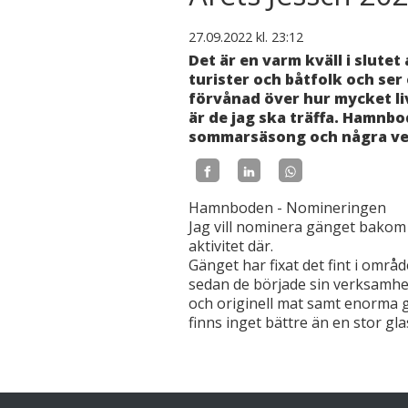
27.09.2022
kl. 23:12
Det är en varm kväll i slutet 
turister och båtfolk och se
förvånad över hur mycket liv
är de jag ska träffa. Hamnb
sommarsäsong och några veck
Hamnboden - Nomineringen
Jag vill nominera gänget bakom
aktivitet där.
Gänget har fixat det fint i omr
sedan de började sin verksamh
och originell mat samt enorma g
finns inget bättre än en stor g